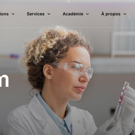
ions
Services
Académie
À propos
PAR ÉTAPE DE TRAITEMENT
SOLUTIO
Application
m
Développement
Dérivatisation
Détection
MS-Interface
Pa
Cho