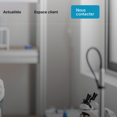
Nous
Actualités
Espace client
contacter
NS POUR UN CYCLE COMPLET
cks de produits
isissez votre pack HPTLC sur mesure