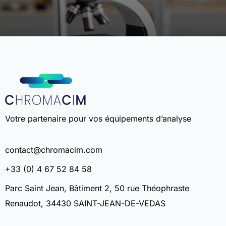
TLC
Environnement
Équipement TLC
Forensique
Vous recherchez une produit spécifique ?
Autres
Découvrez l’ensemble de nos produits et équipement
pour votre laboratoire.
Votre partenaire pour vos équipements d’analyse
Voir tous nos produits
contact@chromacim.com
+33 (0) 4 67 52 84 58
Parc Saint Jean, Bâtiment 2, 50 rue Théophraste
Renaudot, 34430 SAINT-JEAN-DE-VEDAS