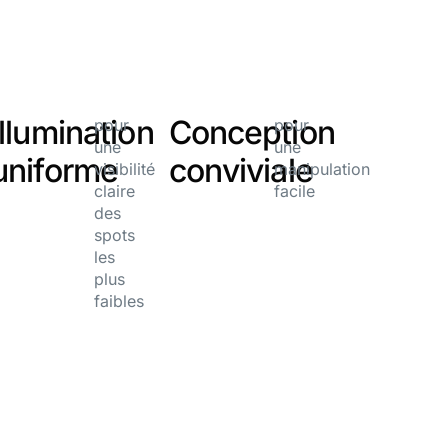
Illumination
Conception
pour
pour
une
une
uniforme
conviviale
visibilité
manipulation
claire
facile
des
spots
les
plus
faibles