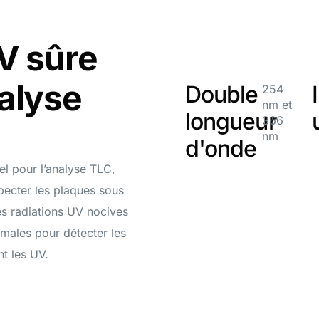
V sûre
PLUS DE PRODUITS
alyse
Double
254
nm et
Logiciel HPTLC VisionCats
longueur
366
nm
d'onde
el pour l’analyse TLC,
pecter les plaques sous
des radiations UV nocives
imales pour détecter les
t les UV.