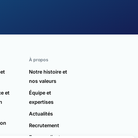
À propos
 et
Notre histoire et
nos valeurs
e et
Équipe et
n
expertises
Actualités
ion
Recrutement
Espace client