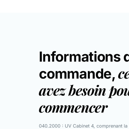
Informations 
c
commande,
avez besoin po
commencer
040.2000 : UV Cabinet 4, comprenant la b