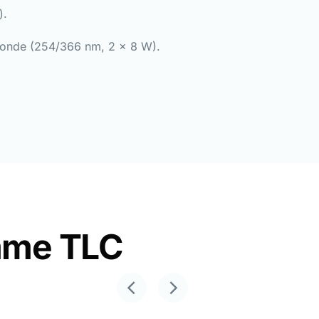
).
’onde (254/366 nm, 2 x 8 W).
amme TLC