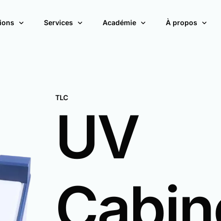
ions
Services
Académie
À propos
PAR ÉTAPE DE TRAITEMENT
SOLUTIO
TLC
UV
Application
Cabin
Développement
Packs 