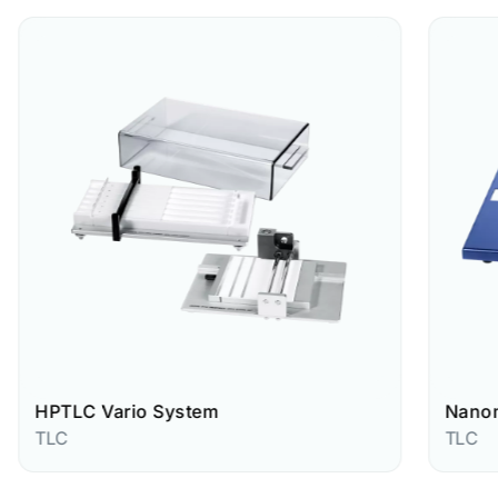
 Vario System
Nanomat 4
TLC