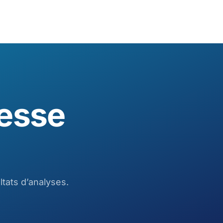
resse
tats d’analyses.