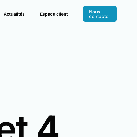
Nous
Actualités
Espace client
contacter
NS POUR UN CYCLE COMPLET
et 4
de produits