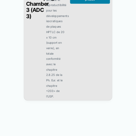
Chamber
reproductibilité
3 (ADC
pour les
3)
développements
isocratiques
de plaques
HPTLC de 20
x 10 cm
(support en
verre), en
totale
conformité
avec le
chapitre
2.8.25 de la
Ph. Eur. et le
chapitre
<203> de
l’USP.