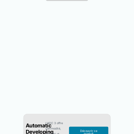
L’ADC 3 offre
Automatic
commodité,
Developing
Découvrir ce
produit
sécurité et