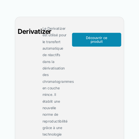
Le Derivatizer
Derivatizer
est utilisé pour
Découvrir ce
produit
le transfert
automatique
de réactifs
dans la
dérivatisation
des
chromatogrammes
en couche
mince. Il
établit une
nouvelle
norme de
reproductibilité
grâce à une
technologie