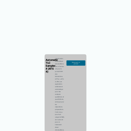
L’application
Automatic
automatique
TLC
Découvrir ce
produit
d’échantillons
Sampler
est un facteur
4 (ATS
clé pour la
4)
productivité
des
laboratoires
HPTLC. L’ATS
4 offre une
application
entièrement
automatique
pour des
analyses
qualitatives et
quantitatives,
ainsi que pour
les
séparations
préparatives.
Il est conçu
pour tout
usage de R&D,
de routine et
pour un
traitement
élevé
d’échantillons.