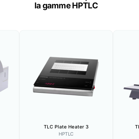
la gamme HPTLC
TLC Plate Heater 3
T
HPTLC