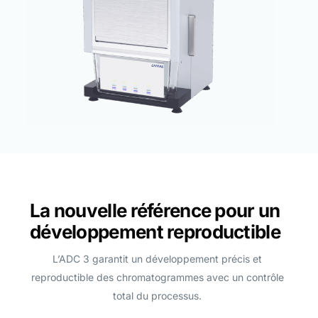
0
1
3
4
5
6
8
9
0
La nouvelle référence pour un
1
développement reproductible
2
3
L’ADC 3 garantit un développement précis et
4
reproductible des chromatogrammes avec un contrôle
total du processus.
5