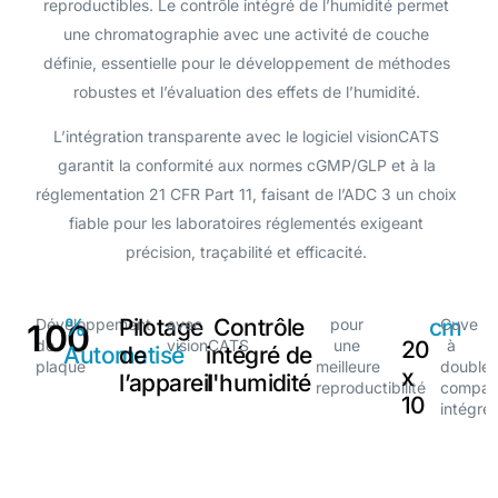
reproductibles. Le contrôle intégré de l’humidité permet
1
une chromatographie avec une activité de couche
2
définie, essentielle pour le développement de méthodes
3
robustes et l’évaluation des effets de l’humidité.
4
L’intégration transparente avec le logiciel visionCATS
5
5
garantit la conformité aux normes cGMP/GLP et à la
6
6
réglementation 21 CFR Part 11, faisant de l’ADC 3 un choix
7
7
fiable pour les laboratoires réglementés exigeant
précision, traçabilité et efficacité.
8
8
9
9
0
%
Pilotage
Contrôle
cm
Développement
avec
pour
Cuve
1
0
0
de
visionCATS
une
20
à
Automatisé
de
intégré de
plaque
meilleure
double
x
l’appareil
l'humidité
reproductibilité
compar
10
intégré