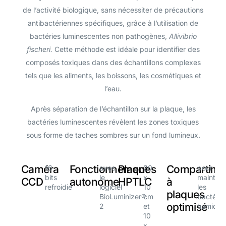
de l’activité biologique, sans nécessiter de précautions
antibactériennes spécifiques, grâce à l’utilisation de
bactéries luminescentes non pathogènes,
Allivibrio
fischeri.
Cette méthode est idéale pour identifier des
composés toxiques dans des échantillons complexes
tels que les aliments, les boissons, les cosmétiques et
l’eau.
Après séparation de l’échantillon sur la plaque, les
bactéries luminescentes révèlent les zones toxiques
sous forme de taches sombres sur un fond lumineux.
Caméra
Fonctionnement
Plaques
Compartime
16
avec
20
pour
bits
le
x
mainteni
CCD
autonome
HPTLC
à
refroidie
logiciel
10
les
plaques
BioLuminizer®
cm
bactérie
optimisé
2
et
humides
10
x